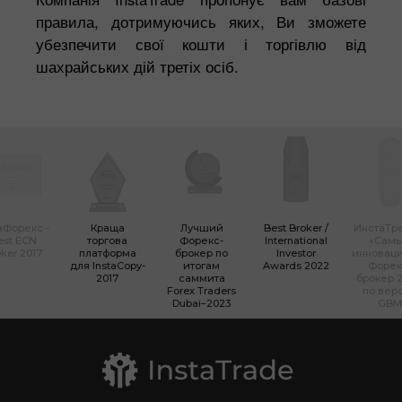
правила, дотримуючись яких, Ви зможете
убезпечити свої кошти і торгівлю від
шахрайських дій третіх осіб.
аФорекс -
Краща
Лучший
Best Broker /
ИнстаТр
est ECN
торгова
Форекс-
International
«Сам
ker 2017
платформа
брокер по
Investor
инновац
для InstaCopy-
итогам
Awards 2022
Форек
2017
саммита
брокер 2
Forex Traders
по вер
Dubai–2023
GBM