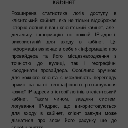
кабінет
Розширена статистика логів доступу в
клієнтський кабінет, яка не тільки відображає
історію логінів в ваш клієнтський кабінет, але і
детальну інформацію по кожній IP-адресі,
використаній для входу в кабінет. Ця
інформація включає в себе як інформацію про
провайдера та його місцезнаходження з
точністю до вулиці, так і географічні
координати провайдера. Особливо зручною
для кожного клієнта є можливість перегляду
прямо на карті географічного розташування
кожної IP-адреси з історії логінів в клієнтський
кабінет. Таким чином, завдяки системі
логування IP-адрес, що використовуються
для входу в кабінет, клієнт завжди може
дізнатися про злом його рахунку ще до
спроби зняття.