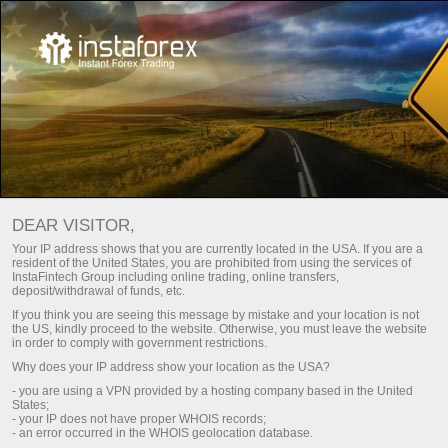
Безпека з InstaTrade
Відкриваючи рахунок в компанії InstaTrade, клієнт
DEAR VISITOR,
отримує повний захист всіх своїх коштів як у
Your IP address shows that you are currently located in the USA. If you are a
фінансовому, так і в технічному плані. При цьому,
resident of the United States, you are prohibited from using the services of
InstaFintech Group including online trading, online transfers,
більша частина використовуваних в компанії
deposit/withdrawal of funds, etc.
InstaTrade технологій мають банківський рівень
If you think you are seeing this message by mistake and your location is not
захисту.
the US, kindly proceed to the website. Otherwise, you must leave the website
in order to comply with government restrictions.
Why does your IP address show your location as the USA?
ІнстаФорекс
пишається бути спонсором
- you are using a VPN provided by a hosting company based in the United
States;
- your IP does not have proper WHOIS records;
- an error occurred in the WHOIS geolocation database.