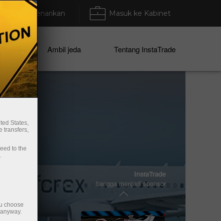
Deposit/Penarikan
Masuk ke Kabinet
ahaan
Ambil jeda
Tentang InstaTrade
ted States,
 transfers,
ceed to the
.
InstaTrade
bangga menjadi sponsor
HKM Zvolen
ou choose
e anyway.