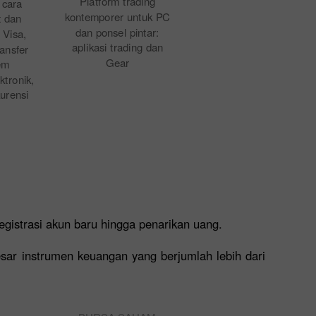
Platform trading
 cara
kontemporer untuk PC
t dan
dan ponsel pintar:
 Visa,
aplikasi trading dan
ansfer
Gear
em
tronik,
urensi
egistrasi akun baru hingga penarikan uang.
esar instrumen keuangan yang berjumlah lebih dari