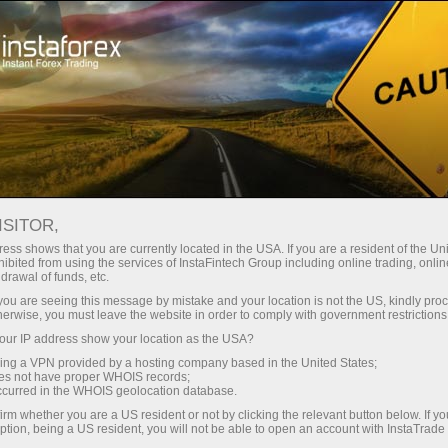
embukaan akun instan
Platform Trading
Untuk Pemula
Untuk Partner
Layanan Perus
ISITOR,
ess shows that you are currently located in the USA. If you are a resident of the Uni
ibited from using the services of InstaFintech Group including online trading, online
 dan saat
drawal of funds, etc.
0.000
k you are seeing this message by mistake and your location is not the US, kindly pro
herwise, you must leave the website in order to comply with government restrictions
ur IP address show your location as the USA?
sing a VPN provided by a hosting company based in the United States;
oes not have proper WHOIS records;
occurred in the WHOIS geolocation database.
irm whether you are a US resident or not by clicking the relevant button below. If y
ption, being a US resident, you will not be able to open an account with InstaTrad