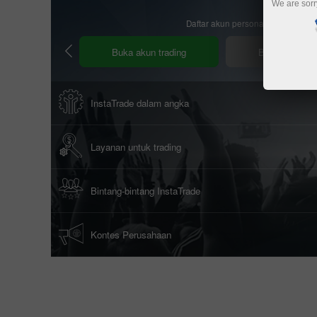
We are sorr
Daftar akun personal
Buka akun trading
Buka demo ac
InstaTrade dalam angka
Layanan untuk trading
Bintang-bintang InstaTrade
Kontes Perusahaan