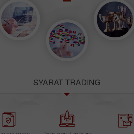
SYARAT TRADING
Tanpa deposit minimum
sen dan standar