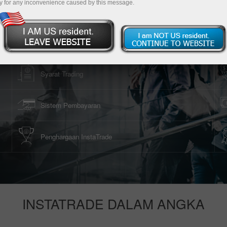
y for any inconvenience caused by this message.
Unduh Platform Trading
count
Syarat Trading
Sistem Pembayaran
Penghargaan InstaTrade
INSTATRADE DALAM ANGKA