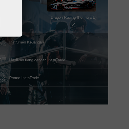
Metode deposit/withdrawal dana
Dragon Racing (Formula E)
Uang Deposit
Withdrawal Uang
Instrumen Keuangan
Tim Loprais InstaTrade (Dakar)
Hasilkan uang dengan InstaTrade
HKM Zvolen
Promo InstaTrade
Dragon Racing (Formula E)