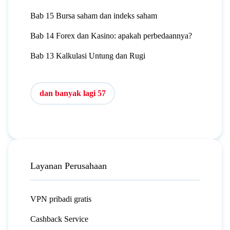
Bab 15 Bursa saham dan indeks saham
Bab 14 Forex dan Kasino: apakah perbedaannya?
Bab 13 Kalkulasi Untung dan Rugi
dan banyak lagi 57
Layanan Perusahaan
VPN pribadi gratis
Cashback Service