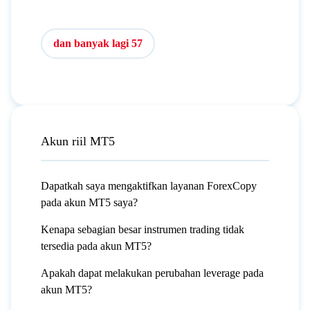
dan banyak lagi 57
Akun riil MT5
Dapatkah saya mengaktifkan layanan ForexCopy
pada akun MT5 saya?
Kenapa sebagian besar instrumen trading tidak
tersedia pada akun MT5?
Apakah dapat melakukan perubahan leverage pada
akun MT5?