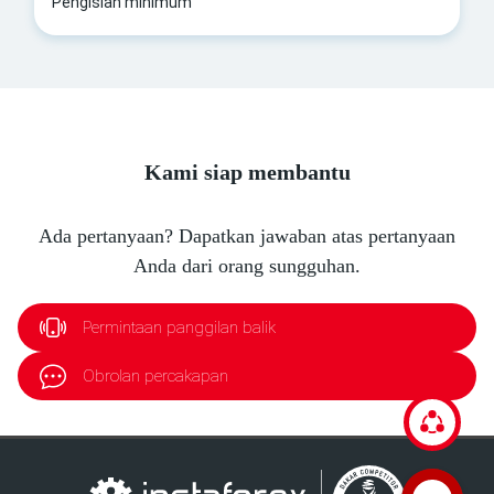
Pengisian minimum
Kami siap membantu
Ada pertanyaan? Dapatkan jawaban atas pertanyaan
Anda dari orang sungguhan.
Permintaan panggilan balik
Obrolan percakapan