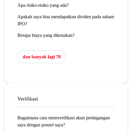
Apa risiko-risiko yang ada?
Apakah saya bisa mendapatkan dividen pada saham
IPO?
Berapa biaya yang dikenakan?
dan banyak lagi 70
Verifikasi
Bagaimana cara memverifikasi akun perdagangan
saya dengan ponsel saya?