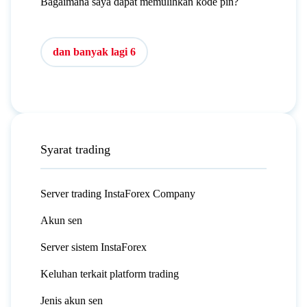
Bagaimana saya dapat memulihkan kode pin?
dan banyak lagi 6
Syarat trading
Server trading InstaForex Company
Akun sen
Server sistem InstaForex
Keluhan terkait platform trading
Jenis akun sen