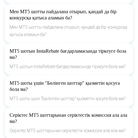
Мен МТ5 шотты пайдалана отырып, қандай да бір
конкурсқа қатыса аламын ба?
Мен МТ5 шотты пайдалана отырып, қандай да бір конкурсқа
қатыса аламын ба?
МТ5 шотын InstaRebate бағдарламасында тіркеуге бола
ма?
МТ5 шотын InstaRebate бағдарламасында тіркеуге бола ма?
МТ5 шоты үшін "Бөлінген шоттар" қызметін қосуға
бола ма?
МТ5 шоты үшін "Бөлінген шоттар" қызметін қосуға бола ма?
Серіктес МТ5 шоттарынан серіктестік комиссия ала ала
ма?
Серіктес МТ5 шоттарынан серіктестік комиссия ала ала ма?