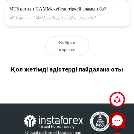
МТ5 шотын ПАММ-жүйеде тіркей аламын ба?
МТ5 шотын ПАММ-жүйеде тіркей аламын ба?
Көбірек
көрсету
Қол жетімді әдістерді пайдалана оты