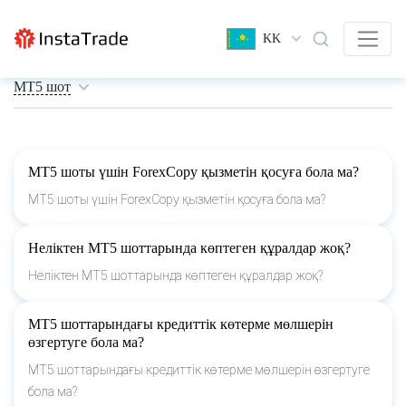
KK
МТ5 шот
МТ5 шоты үшін ForexCopy қызметін қосуға бола ма?
МТ5 шоты үшін ForexCopy қызметін қосуға бола ма?
Неліктен MT5 шоттарында көптеген құралдар жоқ?
Неліктен MT5 шоттарында көптеген құралдар жоқ?
МТ5 шоттарындағы кредиттік көтерме мөлшерін
өзгертуге бола ма?
МТ5 шоттарындағы кредиттік көтерме мөлшерін өзгертуге
бола ма?