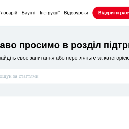
Глосарій
Баунтi
Інструкції
Відеоуроки
Відкрити рах
аво просимо в розділ підт
айдіть своє запитання або перегляньте за категоріє