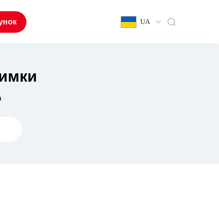
унок
UA
римки
ю