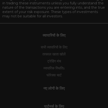
Risk Disclosure:
All investments involve a certain degree of
risk. Trading financial derivative products carries a high risk of
losing money rapidly due to leverage. You should not engage
in trading these instruments unless you fully understand the
nature of the transactions you are entering into, and the true
extent of your risk exposure. These types of investments
may not be suitable for all investors.
व्यापारियों के लिए
सभी व्यापारियों के लिए
तत्काल खाता खोलें
ट्रेडिंग मंच
व्यापारिक स्थितिs
फोरेक्स चार्ट
नए लोगों के लिए