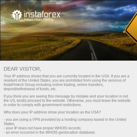
Main
Contact us
इंस्टाफॉरेक्ष् पर रिक्त पदों
DEAR VISITOR,
किसी भी कंपनी की सफलता असली लोगों द्वारा प्राप्त होती है - जैसे कंपनी के
Your IP address shows that you are currently located in the USA. If you are a
कर्मचारी|
resident of the United States, you are prohibited from using the services of
InstaFintech Group including online trading, online transfers,
deposit/withdrawal of funds, etc.
Join a tight-knit team of professionals with each of them
If you think you are seeing this message by mistake and your location is not
having proper qualification and working in a masterly manner.
the US, kindly proceed to the website. Otherwise, you must leave the website
in order to comply with government restrictions.
Why does your IP address show your location as the USA?
Send your CV
- you are using a VPN provided by a hosting company based in the United
States;
- your IP does not have proper WHOIS records;
- an error occurred in the WHOIS geolocation database.
Download Trading Platform