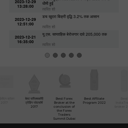
15:41:00
त्वरित शो
स्पेन में मुद्रास्फीति दिसंबर में अप्रत्याशित रूप से
2023-12-29
धीमी हुई
13:28:00
त्वरित शो
डच खुदरा बिक्री वृद्धि 3.2% तक आसान
2023-12-29
12:51:00
त्वरित शो
यू.एस. साप्ताहिक बेरोजगार दावे 205,000 तक
2023-12-21
16:35:00
त्वरित शो
 ईसीएन ब्रोकर
बेस्ट फॉरेक्सकॉपी
Best Forex
Best Affiliate
Best
2017
ट्रेडिंग प्लेटफॉर्म
Broker at the
Program 2022
InstaTr
2017
conclusion of
broker 
the Forex
Traders