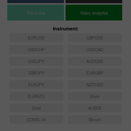
Trading plan
Crypto-currencies
Trend line
Video analytics
Instrument:
EURUSD
GBPUSD
USDCHF
USDCAD
USDJPY
AUDUSD
GBPJPY
EURGBP
EURJPY
NZDUSD
EURNZD
Silver
Gold
#USDX