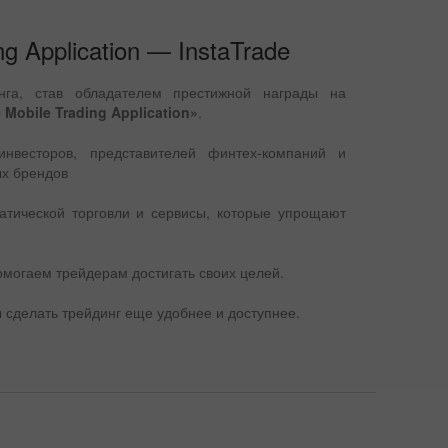
g Application — InstaTrade
нга, став обладателем престижной награды на
 Mobile Trading Application»
.
нвесторов, представителей финтех-компаний и
ых брендов
атической торговли и сервисы, которые упрощают
омогаем трейдерам достигать своих целей.
 сделать трейдинг еще удобнее и доступнее.