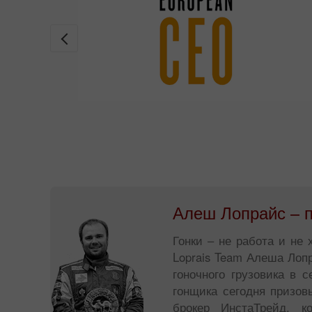
Алеш Лопрайс – п
Гонки – не работа и не
Loprais Team Алеша Лоп
гоночного грузовика в 
гонщика сегодня призов
брокер ИнстаТрейд, к