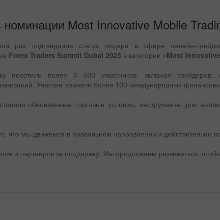
номинации Most Innovative Mobile Tradin
дной раз подтвердила статус лидера в сфере онлайн-трейди
уме
Forex Traders Summit Dubai 2025
в категории
«Most Innovative
ку посетили более 3 000 участников, включая трейдеров, и
ганизаций. Участие приняли более 100 международных финансов
ставили обновленные торговые условия, инструменты для автом
го, что мы движемся в правильном направлении и действительно п
нтов и партнеров за поддержку. Мы продолжаем развиваться, чтобы