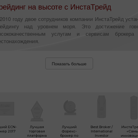
рейдинг на высоте с ИнстаТрейд
2010 году двое сотрудников компании ИнстаТрейд уст
рейдингу над уровнем моря. Это достижение гов
ысококачественным услугам и сервисам брокер
естонахождения.
Показать больше
ший ECN-
Лучшая
Лучший
Best Broker /
ИнстаТр
кер 2017
торговая
Форекс-
International
«Сам
платформа
брокер по
Investor
инновац