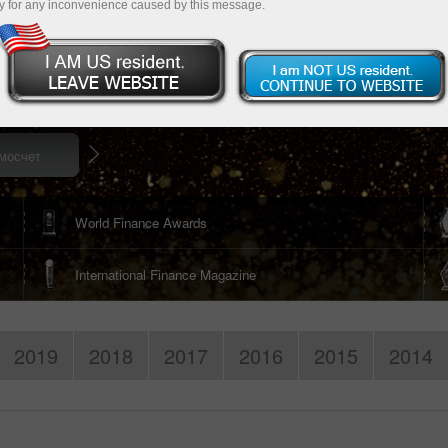
ество,
y for any inconvenience caused by this message.
широкий
Скачать торговую платформу
мосчет
World Finance Awards
International Finance Magazine
2019
2018
2017
2016
2015
2014