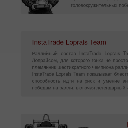
головокружительных побе
InstaTrade Loprais Team
Раллийный состав InstaTrade Loprais
Лопрайсом, для которого гонки не прост
племянник шестикратного чемпиона ралли
InstaTrade Loprais Team показывает бле
способность идти на риск и умение ан
победам на ралли, включая легендарный 