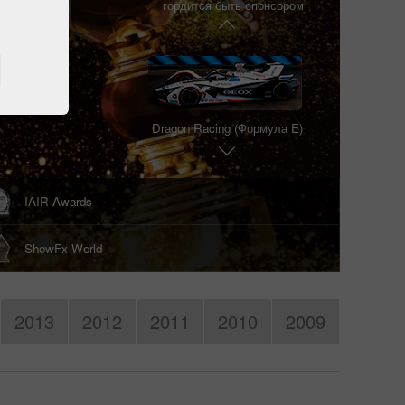
гордится быть спонсором
XK "Зволен"
Способы пополнения / снятия средств
Dragon Racing (Формула E)
Пополнить торговый
Вывести деньги со
счет
счета
IAIR Awards
ИнстаТрейд Loprais Team (Dakar)
ShowFx World
XK "Зволен"
2013
2012
2011
2010
2009
Dragon Racing (Формула E)