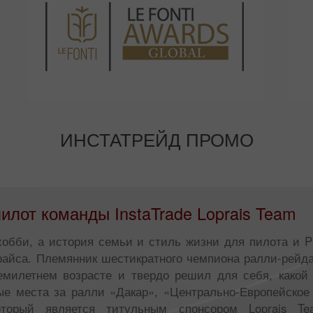
ИНСТАТРЕЙД ПРОМО
илот команды InstaTrade Loprais Team
 хобби, а история семьи и стиль жизни для пилота и 
райса. Племянник шестикратного чемпиона ралли-рейд
семилетнем возрасте и твердо решил для себя, какой
ые места за ралли «Дакар», «Центрально-Европейско
оторый является титульным спонсором Loprais T