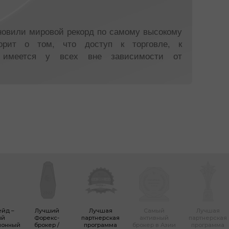
ановили мировой рекорд по самому высокому
орит о том, что доступ к торговле, к
а имеется у всех вне зависимости от
ейд –
Лучший
Лучшая
Самый
Лучшая
ый
Форекc-
партнерская
активный
партнерская
ионный
брокер /
программа
брокер в Азии
программа