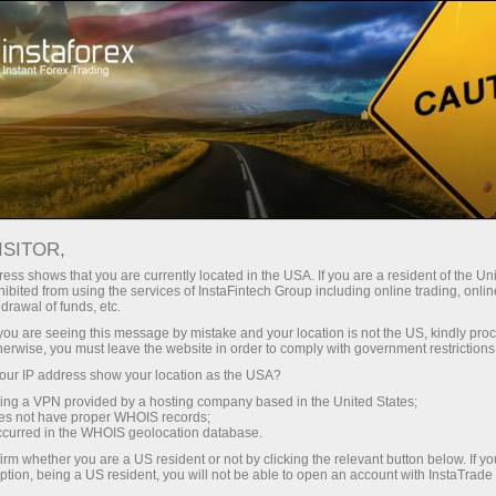
строе открытие счета
Торговая платформа
Начинающим
Партнерам
Сервисы комп
нии
ISITOR,
ess shows that you are currently located in the USA. If you are a resident of the Uni
ibited from using the services of InstaFintech Group including online trading, online
drawal of funds, etc.
k you are seeing this message by mistake and your location is not the US, kindly pro
рендов на
herwise, you must leave the website in order to comply with government restrictions
ндом
ur IP address show your location as the USA?
ную
sing a VPN provided by a hosting company based in the United States;
oes not have proper WHOIS records;
уппа
occurred in the WHOIS geolocation database.
х наград
irm whether you are a US resident or not by clicking the relevant button below. If y
ных
ption, being a US resident, you will not be able to open an account with InstaTrad