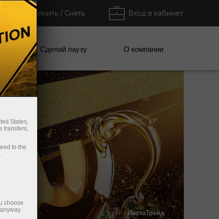
Пополнить / Снять
Вход в кабинет
ании
Сделай паузу
О компании
ted States,
 transfers,
ceed to the
.
ou choose
e anyway.
ИнстаТрейд