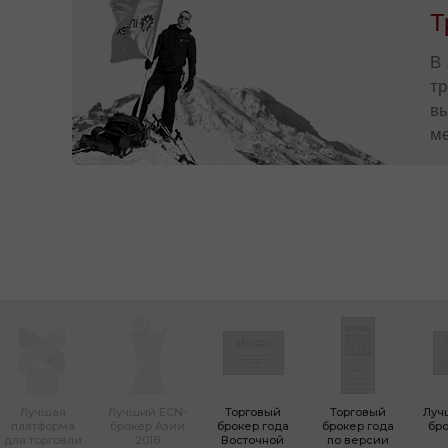
Т
В 
т
в
м
Лучшая
Лучший ECN-
Торговый
Торговый
Луч
платформа
брокер Азии
брокер года
брокер года
бро
для торговли
2018
Восточной
по версии