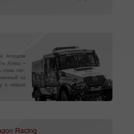
ком Алешом
уть Алеш –
 семь лет.
оженный на
ду к новым
gon Raсing