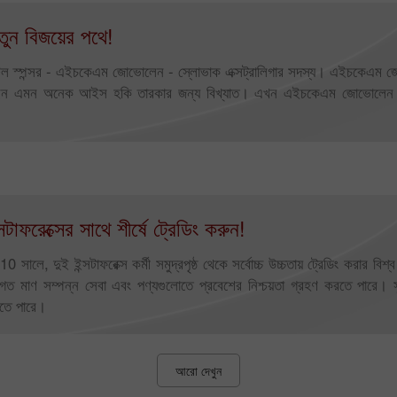
ুন বিজয়ের পথে!
াইটেল স্পন্সর - এইচকেএম জোভোলেন - স্লোভাক এক্সট্রালিগার সদস্য। এইচকেএম
েন এমন অনেক আইস হকি তারকার জন্য বিখ্যাত। এখন এইচকেএম জোভোলেন স্ল
্সটাফরেক্সের সাথে শীর্ষে ট্রেডিং করুন!
0 সালে, দুই ইন্সটাফরেক্স কর্মী সমুদ্রপৃষ্ঠ থেকে সর্বোচ্চ উচ্চতায় ট্রেডিং করার 
নগত মাণ সম্পন্ন সেবা এবং পণ্যগুলোতে প্রবেশের নিশ্চয়তা গ্রহণ করতে পারে। স
তে পারে।
আরো দেখুন