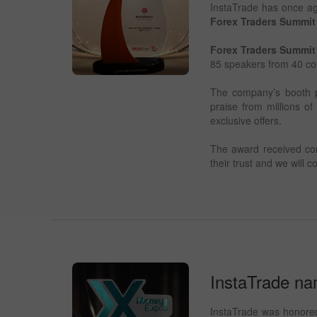
InstaTrade has once aga
Forex Traders Summit
Forex Traders Summit
85 speakers from 40 cou
The company’s booth pr
praise from millions of
exclusive offers.
The award received con
their trust and we will c
InstaTrade na
InstaTrade was honored