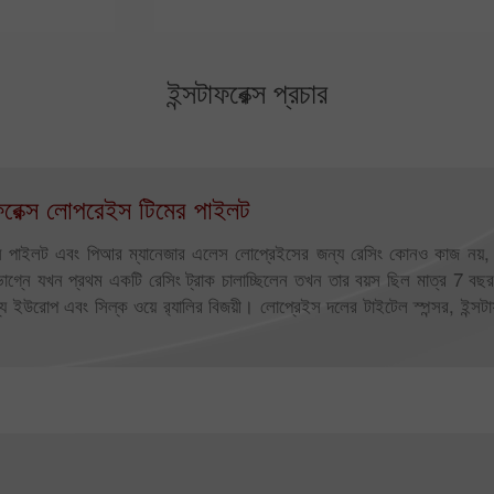
ইন্সটাফরেক্স প্রচার
রেক্স লোপরেইস টিমের পাইলট
 পাইলট এবং পিআর ম্যানেজার এলেস লোপ্রেইসের জন্য রেসিং কোনও কাজ নয়, শখ
এর ভাগ্নে যখন প্রথম একটি রেসিং ট্রাক চালাচ্ছিলেন তখন তার বয়স ছিল মাত্র 7 বছ
উরোপ এবং সিল্ক ওয়ে র‍্যালির বিজয়ী। লোপ্রেইস দলের টাইটেল স্পন্সর, ইন্সটাফর