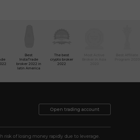
Best
The best
Most Active
Best Affiliate
ade
InstaTrade
crypto broker
Broker in Asia
Program 2020
2022
broker 2022 in
2022
2020
latin America
Open trading account
gh risk of losing money rapidly due to leverage.