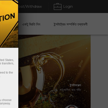
Deposit/Withdraw
Login
েবা
একটু বিরতি নিন
ইন্সটাট্রেড সম্পর্কিত তথ্যাবলী
ted States,
 transfers,
ceed to the
.
ইন্সটাফরেক্স
ভ্লাডিমির মোরাভিক
সহযোগিতা করে গর্বিত
দুইবার এনফিউশন ওয়ার্ল্ড চ্যাম্পিয়ন 2017/2018
ou choose
e anyway.