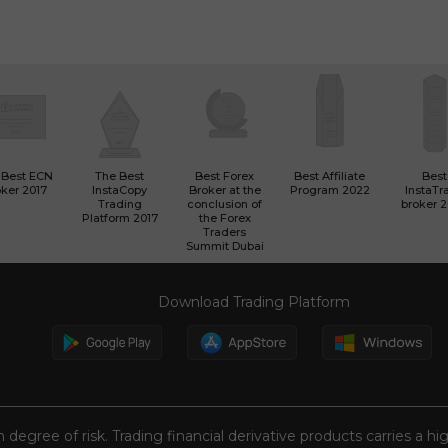
 Best ECN
The Best
Best Forex
Best Affiliate
Best
ker 2017
InstaCopy
Broker at the
Program 2022
InstaTr
Trading
conclusion of
broker 
Platform 2017
the Forex
Traders
Summit Dubai
Download Trading Platform
n degree of risk. Trading financial derivative products carries a hi