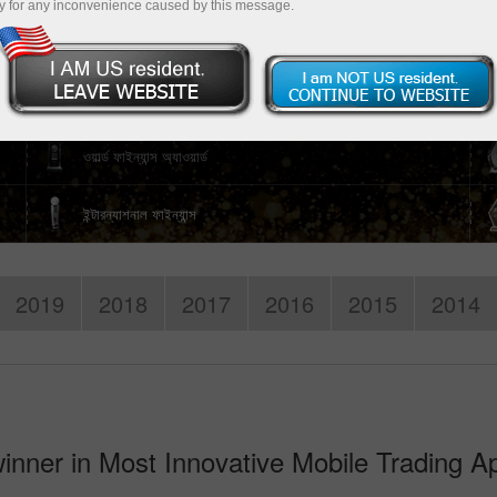
y for any inconvenience caused by this message.
ট্রেডিং প্ল্যাটফর্ম ডাউনলোড করুন
 খুলুন
ওয়ার্ল্ড ফাইন্যান্স অ্যাওয়ার্ড
ইন্টারন্যাশনাল ফাইন্যান্স
2019
2018
2017
2016
2015
2014
inner in Most Innovative Mobile Trading Ap