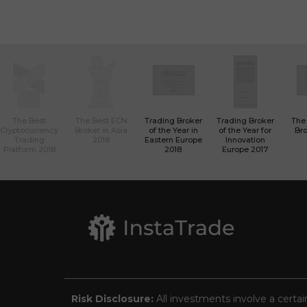
The Best
The Best ECN
Trading Broker
Trading Broker
The
Cryptocurrency
Broker in Asia
of the Year in
of the Year for
Bro
Trading
2018
Eastern Europe
Innovation
Platform 2018
2018
Europe 2017
Risk Disclosure:
All investments involve a certai