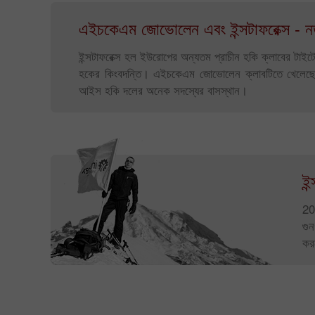
এইচকেএম জোভোলেন এবং ইন্সটাফরেক্স - নত
ইন্সটাফরেক্স হল ইউরোপের অন্যতম প্রাচীন হকি ক্লাবের ট
হকের কিংবদন্তি। এইচকেএম জোভোলেন ক্লাবটিতে খেলেছ
আইস হকি দলের অনেক সদস্যের বাসস্থান।
ইন
201
গু
কর