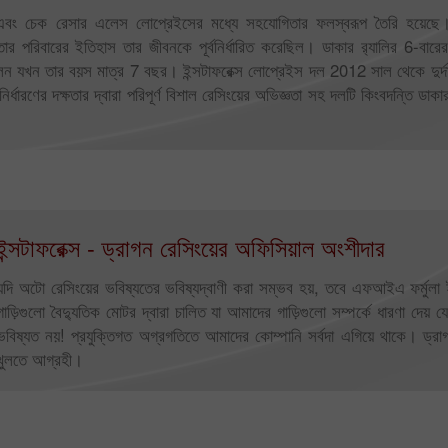
 এবং চেক রেসার এলেস লোপ্রেইসের মধ্যে সহযোগিতার ফলস্বরূপ তৈরি হয়েছে। ব
রিবারের ইতিহাস তার জীবনকে পূর্বনির্ধারিত করেছিল। ডাকার র‌্যালির 6-বারের 
ছিলেন যখন তার বয়স মাত্র 7 বছর। ইন্সটাফরেক্স লোপ্রেইস দল 2012 সাল থেকে দুর্দা
্ধারণের দক্ষতার দ্বারা পরিপূর্ণ বিশাল রেসিংয়ের অভিজ্ঞতা সহ দলটি কিংবদন্তি ডাকা
ইন্সটাফরেক্স - ড্রাগন রেসিংয়ের অফিসিয়াল অংশীদার
যদি অটো রেসিংয়ের ভবিষ্যতের ভবিষ্যদ্বাণী করা সম্ভব হয়, তবে এফআইএ ফর্মুলা 
গাড়িগুলো বৈদ্যুতিক মোটর দ্বারা চালিত যা আমাদের গাড়িগুলো সম্পর্কে ধারণা দেয়
ভবিষ্যত নয়! প্রযুক্তিগত অগ্রগতিতে আমাদের কোম্পানি সর্বদা এগিয়ে থাকে। ড্রা
খুলতে আগ্রহী।