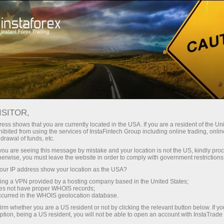
Instant account opening
Trading Platform
নতুনদের জন্য
পার্টনারদের জন্য
কোম্পানির পরিষ
ISITOR,
ess shows that you are currently located in the USA. If you are a resident of the Uni
ibited from using the services of InstaFintech Group including online trading, online
্সটাফরেক্স
drawal of funds, etc.
মূলক অবস্থান
k you are seeing this message by mistake and your location is not the US, kindly pro
herwise, you must leave the website in order to comply with government restrictions
নী পদ্ধতি এবং
ur IP address show your location as the USA?
ষায়িত
sing a VPN provided by a hosting company based in the United States;
ছে।
oes not have proper WHOIS records;
occurred in the WHOIS geolocation database.
irm whether you are a US resident or not by clicking the relevant button below. If y
ption, being a US resident, you will not be able to open an account with InstaTrad