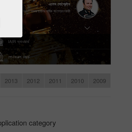
এলেস লোপ্রেইস
অর্থ জমা / উত্তোলন করার পদ্ধতি
কিংবদন্তি ডাকার র‌্যালির বার্ষিক অংশগ্রহণকারী
অর্থ জমা
অর্থ উত্তোলন
বিশ্বনাথন আনন্দ
XVth বিশ্ব দাবা চ্যাম্পিয়ন
IAIR অ্যাওয়ার্ড
শোএফএক্স ওয়ার্ল্ড
ভ্লাডিমির মোরাভিক
দুইবার এনফিউশন ওয়ার্ল্ড চ্যাম্পিয়ন 2017/2018
2013
2012
2011
2010
2009
এলেস লোপ্রেইস
কিংবদন্তি ডাকার র‌্যালির বার্ষিক অংশগ্রহণকারী
plication category