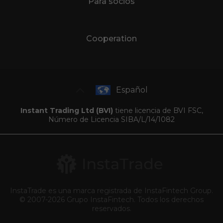
Para socios
Cooperation
Español
Instant Trading Ltd (BVI)
tiene licencia de BVI FSC,
Número de Licencia SIBA/L/14/1082
InstaTrade es una marca registrada de InstaFintech Group.
© 2007-2026 Grupo InstaFintech. Todos los derechos
reservados.