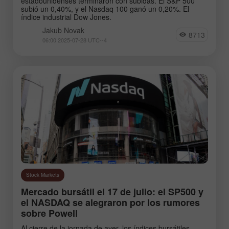
estadounidenses terminaron con subidas. El S&P 500
subió un 0,40%, y el Nasdaq 100 ganó un 0,20%. El
índice industrial Dow Jones.
Jakub Novak
8713
06:00 2025-07-28 UTC--4
Stock Markets
Mercado bursátil el 17 de julio: el SP500 y
el NASDAQ se alegraron por los rumores
sobre Powell
Al cierre de la jornada de ayer, los índices bursátiles