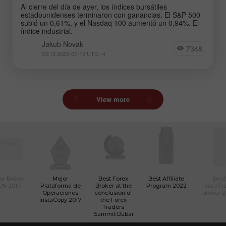
Al cierre del día de ayer, los índices bursátiles
estadounidenses terminaron con ganancias. El S&P 500
subió un 0,61%, y el Nasdaq 100 aumentó un 0,94%. El
índice industrial.
Jakub Novak
7348
03:13 2025-07-10 UTC--4
View more
or Bróker
Mejor
Best Forex
Best Affiliate
Best
CN 2017
Plataforma de
Broker at the
Program 2022
InstaTr
Operaciones
conclusion of
broker 
InstaCopy 2017
the Forex
Traders
Summit Dubai