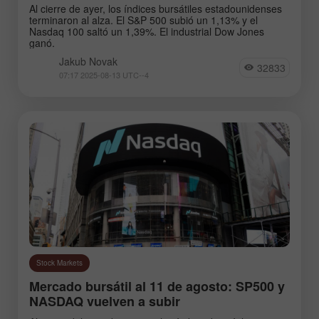
GBPJPY
EURGBP
Al cierre de ayer, los índices bursátiles estadounidenses
terminaron al alza. El S&P 500 subió un 1,13% y el
EURJPY
NZDUSD
Nasdaq 100 saltó un 1,39%. El industrial Dow Jones
ganó.
EURNZD
Silver
Jakub Novak
32833
Gold
#USDX
07:17 2025-08-13 UTC--4
Analysts:
Go to the list of analysts
Stock Markets
Mercado bursátil al 11 de agosto: SP500 y
NASDAQ vuelven a subir
Novak Jakub
Zotova Anna
Kovac