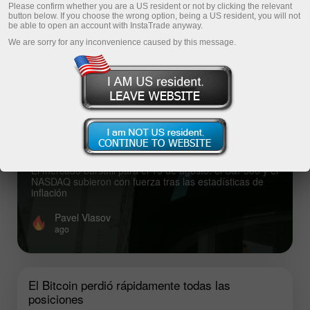
Please confirm whether you are a US resident or not by clicking the relevant
button below. If you choose the wrong option, being a US resident, you will not
Fresh analysis articles
be able to open an account with InstaTrade anyway.
We are sorry for any inconvenience caused by this message.
Top analysis articles
El mercado bursátil para el 13 de agosto:
el S&P500 y el NASDAQ subieron con
fuerza tras las estadísticas de inflación
El mercado bursátil para el 13 de agosto: el S&P500 y el
NASDAQ subieron con fuerza tras las estadísticas de
inflación
Pavel Vlasov
ago
El Bitcoin perdió rápidamente todas las
posiciones