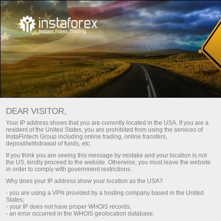
For traders
Trade analysis articles
Trade reviews
ANÁLISIS DE FOREX:
DEAR VISITOR,
ACTUALIZACIONES DIARIAS
Your IP address shows that you are currently located in the USA. If you are a
resident of the United States, you are prohibited from using the services of
DEL MERCADO
InstaFintech Group including online trading, online transfers,
deposit/withdrawal of funds, etc.
If you think you are seeing this message by mistake and your location is not
the US, kindly proceed to the website. Otherwise, you must leave the website
raciones
Deposite dinero
in order to comply with government restrictions.
Why does your IP address show your location as the USA?
emo
Retire dinero
- you are using a VPN provided by a hosting company based in the United
States;
- your IP does not have proper WHOIS records;
- an error occurred in the WHOIS geolocation database.