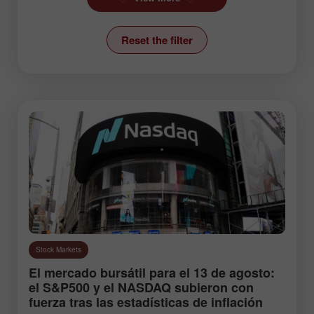
Ichimoku Indicator
Reset the filter
News
Stock Markets
Technical analysis
Trading plan
Trend line
Wave analysis
Instruments:
Stock Markets
EURUSD
GBPUSD
El mercado bursátil para el 13 de agosto:
USDCHF
USDCAD
el S&P500 y el NASDAQ subieron con
fuerza tras las estadísticas de inflación
USDJPY
AUDUSD