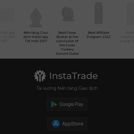
 Môi giới
Nền tảng Giao
Best Forex
Best Affiliate
Best
 Tốt nhất
dịch InstaCopy
Broker at the
Program 2022
InstaTr
2017
Tốt nhất 2017
conclusion of
broker 
the Forex
Traders
Summit Dubai
Tải xuống Nền tảng Giao dịch