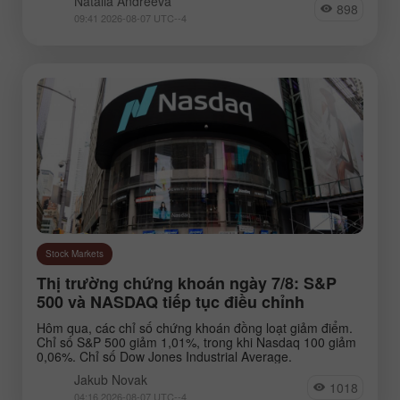
Natalia Andreeva
898
09:41 2026-08-07 UTC--4
EURNZD
Silver
Gold
#USDX
Analysts:
Go to the list of analysts
Stock Markets
Thị trường chứng khoán ngày 7/8: S&P
500 và NASDAQ tiếp tục điều chỉnh
Hôm qua, các chỉ số chứng khoán đồng loạt giảm điểm.
Andreeva Natalia
Novak Jakub
Bailey
Chỉ số S&P 500 giảm 1,01%, trong khi Nasdaq 100 giảm
0,06%. Chỉ số Dow Jones Industrial Average.
Jakub Novak
1018
04:16 2026-08-07 UTC--4