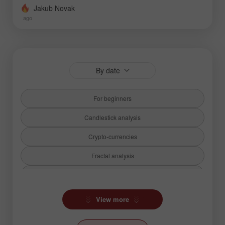
Jakub Novak
ago
By date
For beginners
Candlestick analysis
Crypto-currencies
Fractal analysis
Fundamental analysis
Hot forecast
View more
Ichimoku Indicator