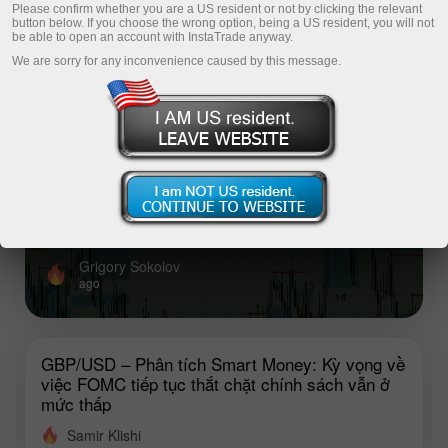
Please confirm whether you are a US resident or not by clicking the relevant
button below. If you choose the wrong option, being a US resident, you will not
be able to open an account with InstaTrade anyway.
Top analysis articles
We are sorry for any inconvenience caused by this message.
GBP/USD – Phân tích Smart Money: Kỳ
vọng về việc FOMC tiếp tục thắt chặt
chính sách vẫn ở mức thấp
Tình hình thị trường lao động Mỹ khó có thể cho phép
Fed tăng lãi suất.
Grigory Sokolov
ago
GBP/USD – Phân tích Smart Money: Kỳ vọng về
việc FOMC tiếp tục thắt chặt chính sách vẫn ở
mức thấp
Samir Klishi