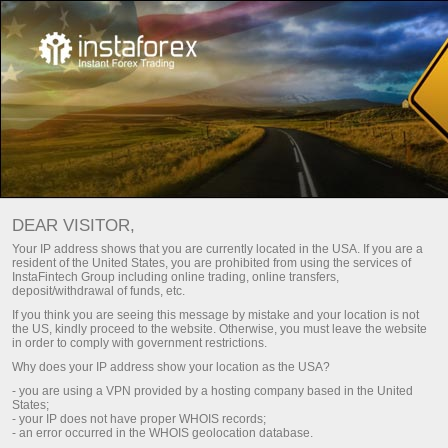
For traders
Trade analysis articles
Trade reviews
FOREX ANALYSIS – DAILY
DEAR VISITOR,
MARKET UPDATES
Your IP address shows that you are currently located in the USA. If you are a
resident of the United States, you are prohibited from using the services of
InstaFintech Group including online trading, online transfers,
deposit/withdrawal of funds, etc.
 dịch
Nạp tiền gửi
If you think you are seeing this message by mistake and your location is not
the US, kindly proceed to the website. Otherwise, you must leave the website
in order to comply with government restrictions.
emo
Rút tiền
Why does your IP address show your location as the USA?
- you are using a VPN provided by a hosting company based in the United
States;
- your IP does not have proper WHOIS records;
- an error occurred in the WHOIS geolocation database.
Fresh analysis articles