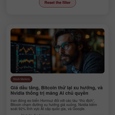
Reset the filter
News
Stock Markets
Technical analysis
Trading plan
Trend line
Wave analysis
Instruments:
Stock Markets
EURUSD
GBPUSD
Giá dầu tăng, Bitcoin thử lại xu hướng, và
USDCHF
USDCAD
Nvidia thống trị mảng AI chủ quyền
USDJPY
AUDUSD
Iran đóng eo biển Hormuz đối với các tàu “thù địch”,
Bitcoin chạm đường xu hướng giá xuống, Nvidia kiểm
GBPJPY
EURGBP
soát 92% lĩnh vực AI cấp quốc gia, và Google.
EURJPY
NZDUSD