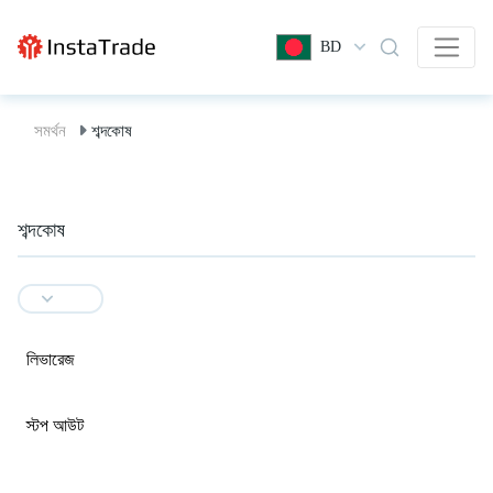
BD
সমর্থন
শব্দকোষ
শব্দকোষ
লিভারেজ
স্টপ আউট