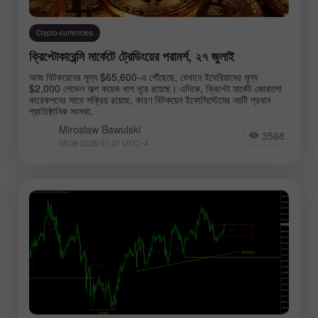
Crypto-currencies
ক্রিপ্টোকারেন্সি মার্কেটে ট্রেডিংয়ের পরামর্শ, ২৭ জুলাই
আজ বিটকয়েনের মূল্য $65,600-এ পৌঁছেছে, যেখানে ইথেরিয়ামের মূল্য
$2,000 লেভেল অল্প কয়েক ধাপ দূরে রয়েছে। এদিকে, ক্রিপ্টো মার্কেট জোরালো
কারেকশনের সাথে সক্রিয় রয়েছে, কারণ বিটকয়েন ইকোসিস্টেমের নয়টি প্রধান
প্রাতিষ্ঠানিক সংস্থা.
Miroslaw Bawulski
3568
05:09 2026-07-27 UTC--4