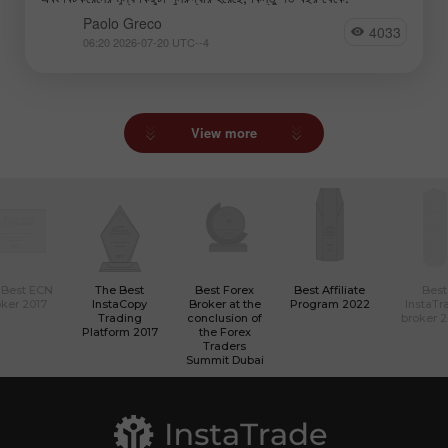
Paolo Greco
4033
06:20 2026-07-20 UTC--4
View more
 Best ECN
The Best
Best Forex
Best Affiliate
Best
ker 2017
InstaCopy
Broker at the
Program 2022
InstaTr
Trading
conclusion of
broker 
Platform 2017
the Forex
Traders
Summit Dubai