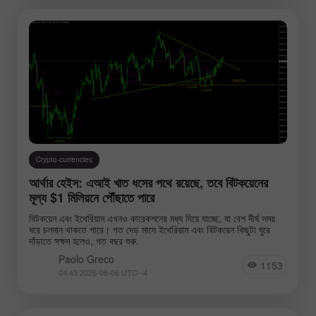
Analysts:
Go to the list of analysts
Crypto-currencies
আর্থার হেইস: এআই খাত ধসের পথে রয়েছে, তবে বিটকয়েনের
মূল্য $1 মিলিয়নে পৌঁছাতে পারে
বিটকয়েন এবং ইথেরিয়াম এখনও কারেকশনের মধ্য দিয়ে যাচ্ছে, যা বেশ দীর্ঘ সময়
Bawulski Miroslaw
Greco Paolo
Novak
ধরে চলমান থাকতে পারে। গত দেড় মাসে ইথেরিয়াম এবং বিটকয়েন কিছুটা ঘুরে
দাঁড়াতে সক্ষম হলেও, গত বছর শুরু.
Paolo Greco
1153
04:45 2026-08-06 UTC--4