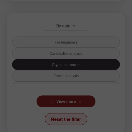
By date
For beginners
Candlestick analysis
Crypto-currencies
Fractal analysis
Fundamental analysis
Hot forecast
View more
Ichimoku Indicator
Reset the filter
News
Stock Markets