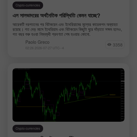
Crypto-currencies
এল সালভাদরের অর্থনৈতিক পরিস্থিতি কেমন যাচ্ছে?
আরেকটি দরপতনের পর বিটকয়েন এবং ইথেরিয়ামের মূল্যের কারেকশন অব্যাহত
রয়েছে। গত দেড় মাসে ইথেরিয়াম এবং বিটকয়েন কিছুটা ঘুরে দাঁড়াতে সক্ষম হলেও,
গত বছর শুরু হওয়া নিম্নমুখী প্রবণতা শেষ হওয়ার কোনো.
Paolo Greco
3358
02:26 2026-07-27 UTC--4
Crypto-currencies