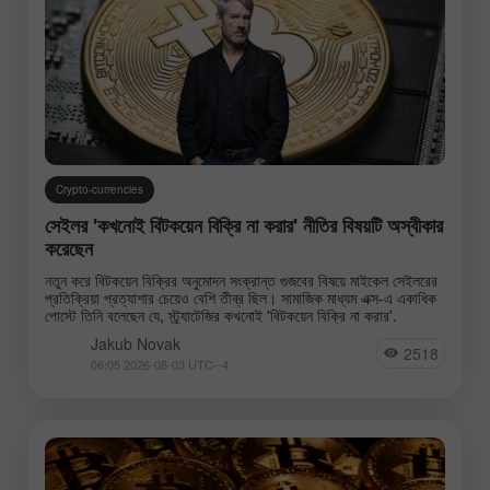
Crypto-currencies
সেইলর 'কখনোই বিটকয়েন বিক্রি না করার' নীতির বিষয়টি অস্বীকার
করেছেন
নতুন করে বিটকয়েন বিক্রির অনুমোদন সংক্রান্ত গুজবের বিষয়ে মাইকেল সেইলরের
প্রতিক্রিয়া প্রত্যাশার চেয়েও বেশি তীব্র ছিল। সামাজিক মাধ্যম এক্স-এ একাধিক
পোস্টে তিনি বলেছেন যে, স্ট্র্যাটেজির কখনোই 'বিটকয়েন বিক্রি না করার'.
Jakub Novak
2518
06:05 2026-08-03 UTC--4