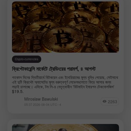
Crypto-currencies
ক্রিপ্টোকারেন্সি মার্কেটে ট্রেডিংয়ের পরামর্শ, ৪ আগস্ট
গতকাল দিনের দ্বিতীয়ার্ধে বিটকয়েন এবং ইথেরিয়ামের মূল্য বৃদ্ধি পেয়েছে, সেইসাথে
এই দুটি ক্রিপ্টো অ্যাসেটের মূল্য গুরুত্বপূর্ণ লেভেলগুলোতে ফিরে আসার জন্য
লড়াই চালাচ্ছে। এদিকে, টম লি-র নেতৃত্বাধীন 'বিটমাইন ইমারশন টেকনোলজিস'
$19.5.
Miroslaw Bawulski
2263
05:37 2026-08-04 UTC--4