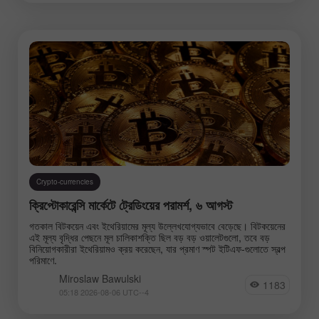
Technical analysis
Trading plan
Trend line
Wave analysis
Instruments:
Crypto-currencies
EURUSD
GBPUSD
ক্রিপ্টোকারেন্সি মার্কেটে ট্রেডিংয়ের পরামর্শ, ৬ আগস্ট
USDCHF
USDCAD
গতকাল বিটকয়েন এবং ইথেরিয়ামের মূল্য উল্লেখযোগ্যভাবে বেড়েছে। বিটকয়েনের
USDJPY
AUDUSD
এই মূল্য বৃদ্ধির পেছনে মূল চালিকাশক্তি ছিল বড় বড় ওয়ালেটগুলো, তবে বড়
বিনিয়োগকারীরা ইথেরিয়ামও ক্রয় করেছেন, যার প্রমাণ স্পট ইটিএফ-গুলোতে স্বল্প
GBPJPY
EURGBP
পরিমাণে.
EURJPY
NZDUSD
Miroslaw Bawulski
1183
05:18 2026-08-06 UTC--4
EURNZD
Silver
Gold
#USDX