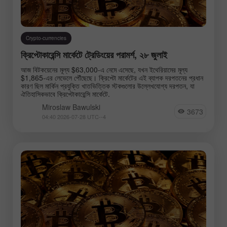
Crypto-currencies
ক্রিপ্টোকারেন্সি মার্কেটে ট্রেডিংয়ের পরামর্শ, ২৮ জুলাই
আজ বিটকয়েনের মূল্য $63,000-এ নেমে এসেছে, যখন ইথেরিয়ামের মূল্য
$1,865-এর লেভেলে পৌঁছেছে। ক্রিপ্টো মার্কেটের এই ব্যাপক দরপতনের প্রধান
কারণ ছিল মার্কিন প্রযুক্তি খাতভিত্তিক স্টকগুলোর উল্লেখযোগ্য দরপতন, যা
ঐতিহাসিকভাবে ক্রিপ্টোকারেন্সি মার্কেটে.
Miroslaw Bawulski
3673
04:40 2026-07-28 UTC--4