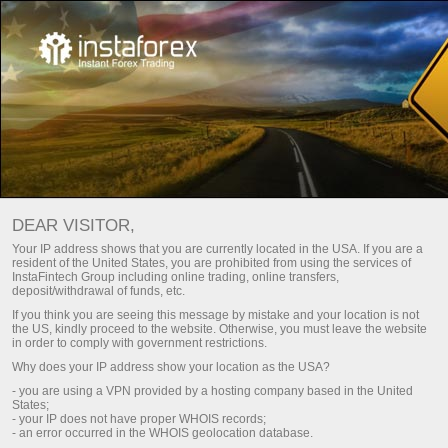
For traders
Trade analysis articles
Trade reviews
ফরেক্স বিশ্লেষণ – দৈনিক বাজার আপডেট
DEAR VISITOR,
Your IP address shows that you are currently located in the USA. If you are a
resident of the United States, you are prohibited from using the services of
ট্রেডিং অ্যাকাউন্ট খুলুন
InstaFintech Group including online trading, online transfers,
deposit/withdrawal of funds, etc.
If you think you are seeing this message by mistake and your location is not
ডেমো অ্যাকাউন্ট খুলুন
the US, kindly proceed to the website. Otherwise, you must leave the website
in order to comply with government restrictions.
Why does your IP address show your location as the USA?
- you are using a VPN provided by a hosting company based in the United
States;
Fresh analysis articles
- your IP does not have proper WHOIS records;
- an error occurred in the WHOIS geolocation database.