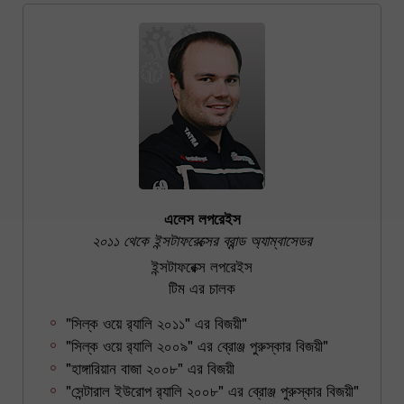
এলেস লপরেইস
২০১১ থেকে ইন্সটাফরেক্সের ব্রান্ড অ্যাম্বাসেডর
ইন্সটাফরেক্স লপরেইস
টিম এর চালক
"সিল্ক ওয়ে র‍্যালি ২০১১" এর বিজয়ী"
"সিল্ক ওয়ে র‍্যালি ২০০৯" এর ব্রোঞ্জ পুরুস্কার বিজয়ী"
"হাঙ্গারিয়ান বাজা ২০০৮" এর বিজয়ী
"সেন্টারাল ইউরোপ র‍্যালি ২০০৮" এর ব্রোঞ্জ পুরুস্কার বিজয়ী"