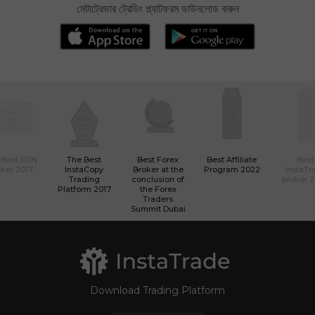
মেটাট্রেডার ট্রেডিং প্ল্যাটফরম ডাউনলোড করুন
 Best ECN
The Best
Best Forex
Best Affiliate
Best
ker 2017
InstaCopy
Broker at the
Program 2022
InstaTr
Trading
conclusion of
broker 
Platform 2017
the Forex
Traders
Summit Dubai
Download Trading Platform