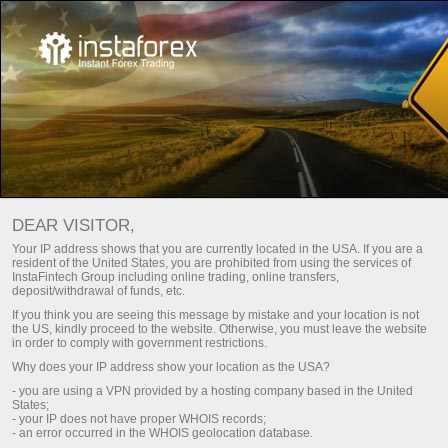
About Us
InstaTrade Stars
DEAR VISITOR,
InstaTrade Stars
Your IP address shows that you are currently located in the USA. If you are a
resident of the United States, you are prohibited from using the services of
InstaFintech Group including online trading, online transfers,
deposit/withdrawal of funds, etc.
People who have shown that success
If you think you are seeing this message by mistake and your location is not
accompanies strong-willed and persistent
the US, kindly proceed to the website. Otherwise, you must leave the website
individuals!
in order to comply with government restrictions.
Why does your IP address show your location as the USA?
- you are using a VPN provided by a hosting company based in the United
States;
ট্রেডিং অ্যাকাউন্ট খুলুন
অর্থ জমা
- your IP does not have proper WHOIS records;
- an error occurred in the WHOIS geolocation database.